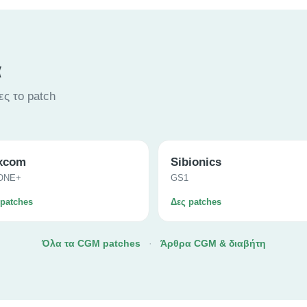
α
ες το patch
xcom
Sibionics
ONE+
GS1
 patches
Δες patches
Όλα τα CGM patches
·
Άρθρα CGM & διαβήτη