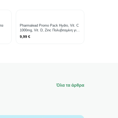
τα
Pharmalead Promo Pack Hydro, Vit. C
1000mg, Vit. D, Zinc Πολυβιταμίνη για
Ενίσχυση του Ανοσοποιητικού, τo
9,99
€
Δέρμα & Αντιοξειδωτική δράση 1000mg
Πορτοκάλι 2 x 10 αναβράζοντα δισκία
Όλα τα άρθρα