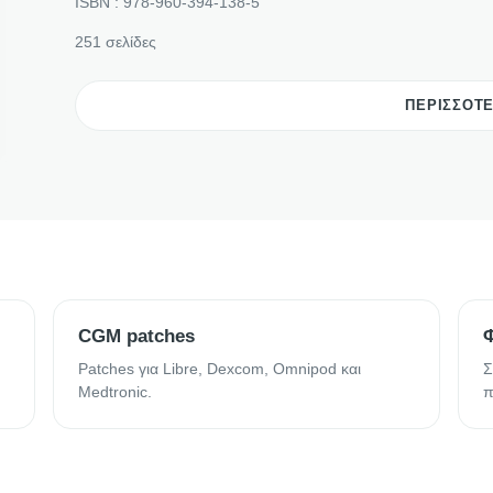
ISBN : 978-960-394-138-5
251 σελίδες
ΠΕΡΙΣΣΟΤ
CGM patches
Patches για Libre, Dexcom, Omnipod και
Σ
Medtronic.
π