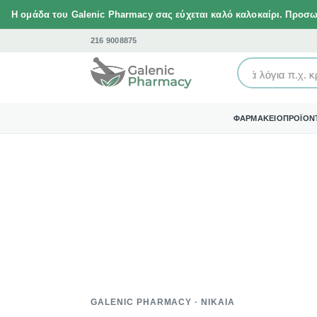
Μετάβαση
Η ομάδα του Galenic Pharmacy σας εύχεται καλό καλοκαίρι. Προσ
στο
216 9008875
περιεχόμενο
Γράψτε με απλά λόγια π.χ. κρ
ΦΑΡΜΑΚΕΙΟ
ΠΡΟΪΟΝ
GALENIC PHARMACY · ΝΊΚΑΙΑ