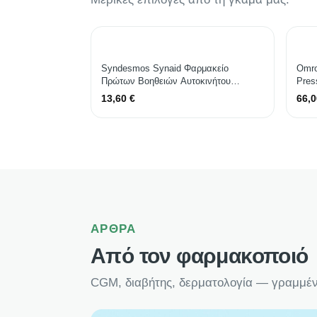
Syndesmos Synaid Φαρμακείο
Omro
Πρώτων Βοηθειών Αυτοκινήτου
Pres
Τσαντάκι με Εξοπλισμό 104694
13,60
€
66,
ΆΡΘΡΑ
Από τον φαρμακοποιό
CGM, διαβήτης, δερματολογία — γραμμέ