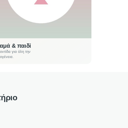
αμά & παιδί
οντίδα για όλη την
κογένεια.
τήριο