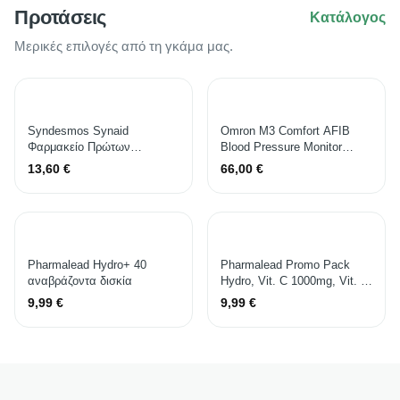
Προτάσεις
Κατάλογος
Μερικές επιλογές από τη γκάμα μας.
Syndesmos Synaid
Omron M3 Comfort AFIB
Φαρμακείο Πρώτων
Blood Pressure Monitor
Βοηθειών Αυτοκινήτου
HEM-7196-FLE
13,60
€
66,00
€
Τσαντάκι με Εξοπλισμό
104694
Pharmalead Hydro+ 40
Pharmalead Promo Pack
αναβράζοντα δισκία
Hydro, Vit. C 1000mg, Vit. D,
Zinc Πολυβιταμίνη για
9,99
€
9,99
€
Ενίσχυση του
Ανοσοποιητικού, τo Δέρμα &
Αντιοξειδωτική δράση
1000mg Πορτοκάλι 2 x 10
αναβράζοντα δισκία