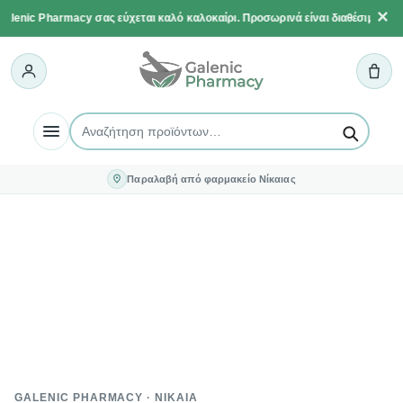
Μετάβαση
×
enic Pharmacy σας εύχεται καλό καλοκαίρι. Προσωρινά είναι διαθέσιμη μόνο
στο
περιεχόμενο
Παραλαβή από φαρμακείο Νίκαιας
GALENIC PHARMACY · ΝΊΚΑΙΑ