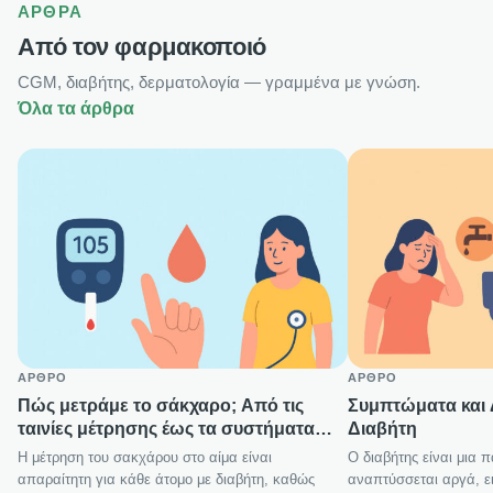
ΆΡΘΡΑ
Από τον φαρμακοποιό
CGM, διαβήτης, δερματολογία — γραμμένα με γνώση.
Όλα τα άρθρα
ΆΡΘΡΟ
ΆΡΘΡΟ
Πώς μετράμε το σάκχαρο; Από τις
Συμπτώματα και
ταινίες μέτρησης έως τα συστήματα
Διαβήτη
συνεχούς παρακολούθησης (CGM)
Η μέτρηση του σακχάρου στο αίμα είναι
Ο διαβήτης είναι μια
απαραίτητη για κάθε άτομο με διαβήτη, καθώς
αναπτύσσεται αργά, ε